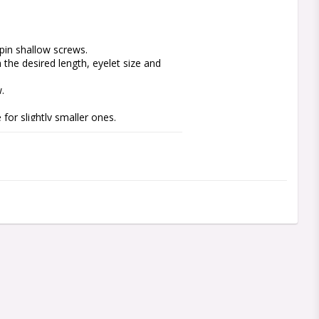
in shallow screws.

he desired length, eyelet size and 


for slightly smaller ones.

wire, 20cm long. 