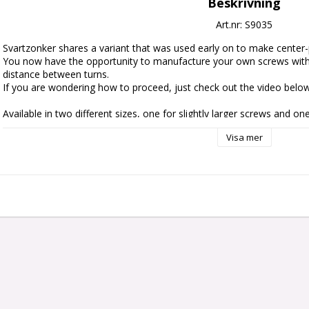
Beskrivning
Art.nr: S9035
Svartzonker shares a variant that was used early on to make center-p
You now have the opportunity to manufacture your own screws with t
distance between turns.

If you are wondering how to proceed, just check out the video below.
Available in two different sizes, one for slightly larger screws and one 
You can basically use any wire you want, but we recommend 1.0mm 
Visa mer