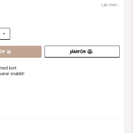
 favoritlistan
Läs mer...
+
ÖP
JÄMFÖR
 med kort
svarar snabbt!