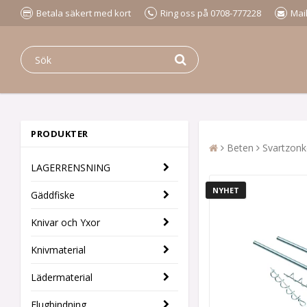
Betala säkert med kort
Ring oss på 0708-777228
Mai
PRODUKTER
Beten
Svartzonk
LAGERRENSNING
NYHET
Gäddfiske
Knivar och Yxor
Knivmaterial
Lädermaterial
Flugbindning