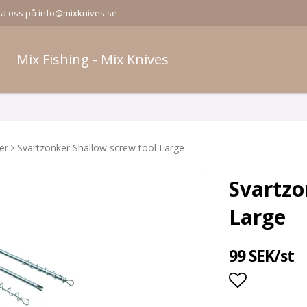
la oss på info@mixknives.se
Mix Fishing - Mix Knives
er
Svartzonker Shallow screw tool Large
Svartzo
Large
99 SEK/st