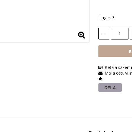
Lägg till i
I lager: 3
-
K
Betala säkert
Maila oss, vi 
.
DELA