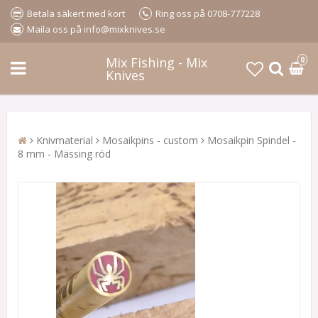
Betala säkert med kort
Ring oss på 0708-777228
Maila oss på info@mixknives.se
Mix Fishing - Mix
0
Knives
Knivmaterial
Mosaikpins - custom
Mosaikpin Spindel -
8 mm - Mässing röd