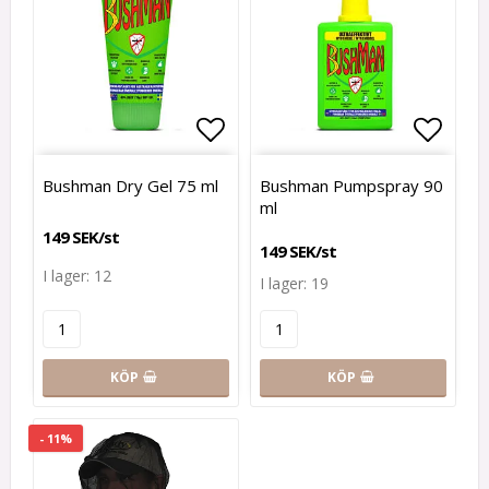
Lägg till i favoritlistan
Lägg t
Bushman Dry Gel 75 ml
Bushman Pumpspray 90
ml
149 SEK/st
149 SEK/st
I lager: 12
I lager: 19
KÖP
KÖP
- 11%