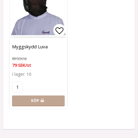
Lägg till i favoritlistan
Myggskydd Luva
89 SEK/st
79 SEK/st
I lager: 10
KÖP