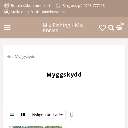
Betala säkert med kort
Ring oss på 0708-777228
Maila oss på info@mixknives.se
Mix Fishing - Mix
0
Knives
Myggskydd
Myggskydd
Nyligen ändrad