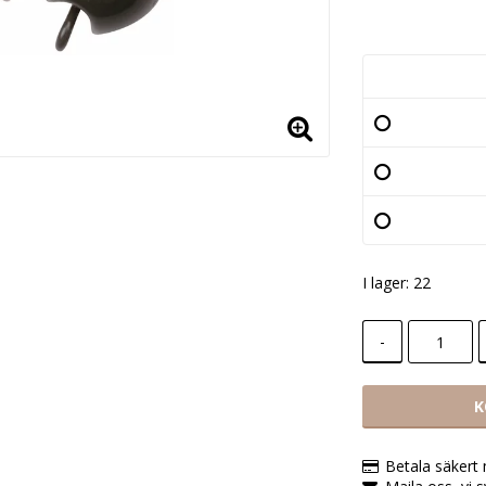
Lägg till i
I lager: 22
-
K
Betala säkert