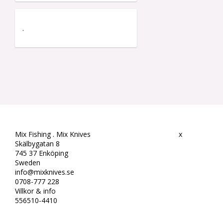
.
Mix Fishing . Mix Knives
x
Skälbygatan 8
745 37 Enköping
Sweden
info@mixknives.se
0708-777 228
Villkor & info
556510-4410