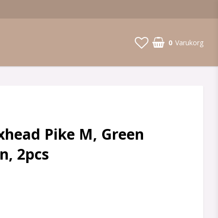
0
Varukorg
xhead Pike M, Green
n, 2pcs