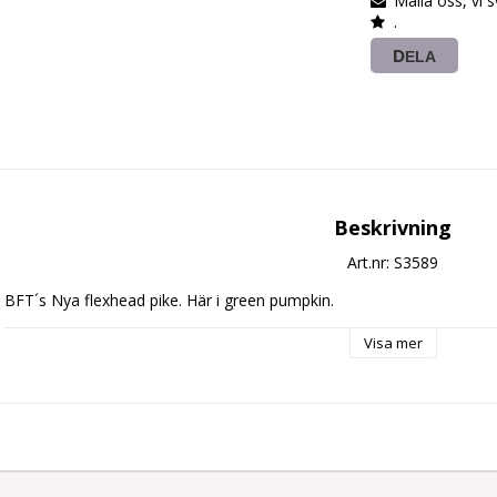
Maila oss, vi 
.
DELA
Beskrivning
Art.nr: S3589
BFT´s Nya flexhead pike. Här i green pumpkin. 
Visa mer