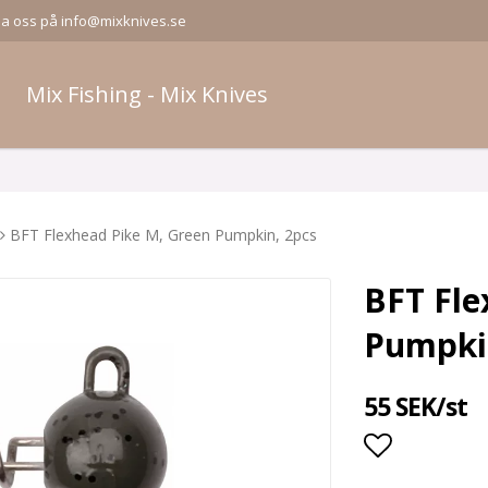
la oss på info@mixknives.se
Mix Fishing - Mix Knives
BFT Flexhead Pike M, Green Pumpkin, 2pcs
BFT Fle
Pumpki
55 SEK/st