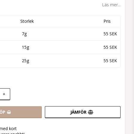
 favoritlistan
Läs mer...
Storlek
Pris
7g
55 SEK
15g
55 SEK
25g
55 SEK
+
ÖP
JÄMFÖR
 med kort