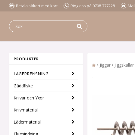
Betala säkert med kort
Ring oss på 0708-777228
Mai
PRODUKTER
Jiggar
Jiggskallar
LAGERRENSNING
Gäddfiske
Knivar och Yxor
Knivmaterial
Lädermaterial
Flugbindning