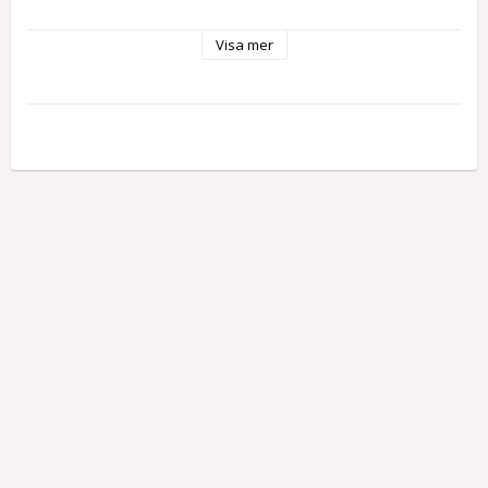
Quick Fix smälter ihop delarna. Längre liv för favoritbetet eller 
Visa mer
kanske ett nytt utseende.