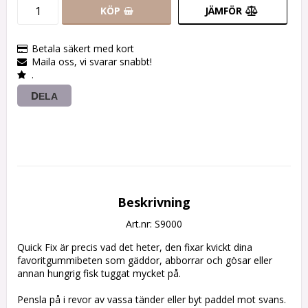
KÖP
JÄMFÖR
Betala säkert med kort
Maila oss, vi svarar snabbt!
.
DELA
Beskrivning
Art.nr: S9000
Quick Fix är precis vad det heter, den fixar kvickt dina 
favoritgummibeten som gäddor, abborrar och gösar eller 
annan hungrig fisk tuggat mycket på.

Pensla på i revor av vassa tänder eller byt paddel mot svans.
