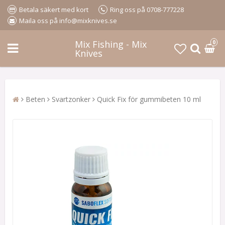
Betala säkert med kort
Ring oss på 0708-777228
Maila oss på info@mixknives.se
Mix Fishing - Mix
0
Knives
Beten
Svartzonker
Quick Fix för gummibeten 10 ml