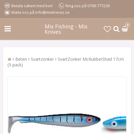
Betala säkert med kort
Ring oss på 0708-777228
Maila oss på info@mixknives.se
Mix Fishing - Mix
0
Knives
Beten
Svartzonker
SvartZonker McRubberShad 17cm
(3-pack)