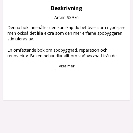
Beskrivning
Art.nr: S3976
Denna bok innehåller den kunskap du behöver som nybörjare 
men också det lilla extra som den mer erfarne spöbyggaren 
stimuleras av.

En omfattande bok om spöbyggnad, reparation och 
renovering. Boken behandlar allt om spöbyggnad från det 
smäckraste flugspö i splitcane till det grövsta båtspö av grafit 
Visa mer
eller glasfiber. Med steg för steg instruktioner för alla 
spöbyggarmomenten. Illustrerad med över 300 foto och 
teckningar. Sanningen om kol/grafit klingorna. Med steg-för-
steg foto av hela tillverkningsprocessen av klingorna. Bygga i 
bambu från stock till färdig klinga m.m.

Kenneth Boström har över trettio år kunskap av spöbygge, 
och han förenar de gamla mästarnas kunnande - som 
Garrison, Young och Gillum - med rymdålderns möjligheter. 
Tar upp olika slag av spön och deras delar och detaljer. Även 
reparation och renovering.  