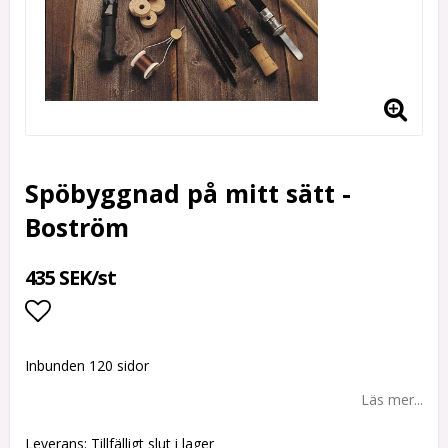
Spöbyggnad på mitt sätt -
Boström
435 SEK/st
Lägg till i favoritlistan
Inbunden 120 sidor
Läs mer...
Leverans:
Tillfälligt slut i lager