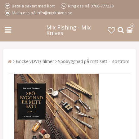
Betala säkert med kort
Ring oss på 0708-777228
Maila oss på info@mixknives.se
Mix Fishing - Mix
0
Knives
Böcker/DVD-filmer
Spöbyggnad på mitt sätt - Boström