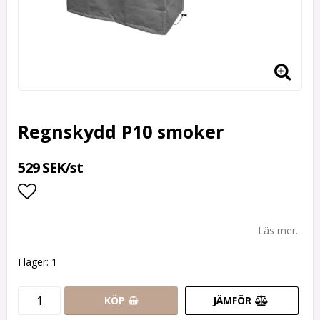
Regnskydd P10 smoker
529 SEK/st
Lägg till i favoritlistan
Läs mer...
I lager: 1
KÖP
JÄMFÖR