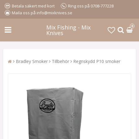
Betala säkert med kort
Ring oss på 0708-777228
Maila oss på info@mixknives.se
Mix Fishing - Mix
0
Knives
Bradley Smoker
Tillbehör
Regnskydd P10 smoker