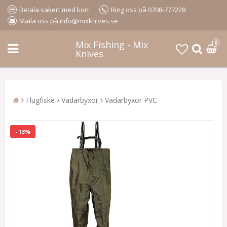
Betala säkert med kort
Ring oss på 0708-777228
Maila oss på info@mixknives.se
Mix Fishing - Mix
0
Knives
Flugfiske
Vadarbyxor
Vadarbyxor PVC
- 13%