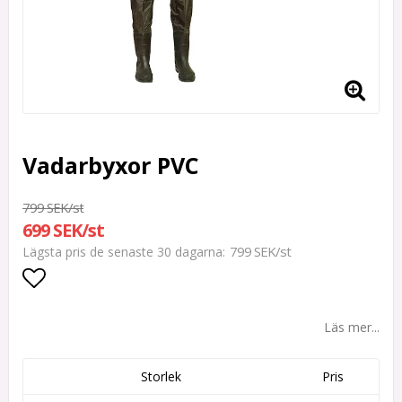
Vadarbyxor PVC
799 SEK/st
699 SEK/st
799 SEK/st
Lägsta pris de senaste 30 dagarna
Lägg till i favoritlistan
Läs mer...
Storlek
Pris