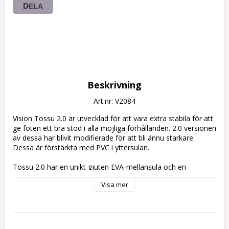
DELA
Beskrivning
Art.nr: V2084
Vision Tossu 2.0 är utvecklad för att vara extra stabila för att 
ge foten ett bra stöd i alla möjliga förhållanden. 2.0 versionen 
av dessa har blivit modifierade för att bli ännu starkare. 
Dessa är förstärkta med PVC i yttersulan.

Tossu 2.0 har en unikt gjuten EVA-mellansula och en 
konstruktion som är extra slitstark med både lim och stygn 
Visa mer
som fäster sulorna. Konstruktionen ger dig även möjlighet 
att fästa Vision dubbar. Den ger dig även bra stöd för 
anklarna och ett gummiskydd framtill skyddar fötterna mot 
stenar. 
