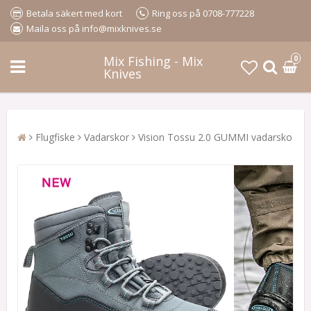
Betala säkert med kort
Ring oss på 0708-777228
Maila oss på info@mixknives.se
Mix Fishing - Mix
0
Knives
Flugfiske
Vadarskor
Vision Tossu 2.0 GUMMI vadarsko