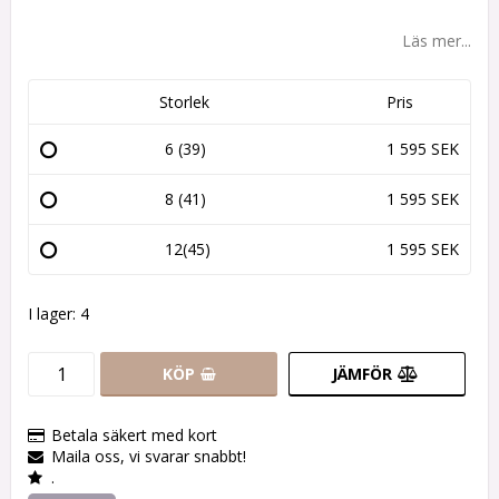
Lägg till i favoritlistan
Läs mer...
Storlek
Pris
6 (39)
1 595 SEK
8 (41)
1 595 SEK
12(45)
1 595 SEK
I lager: 4
KÖP
JÄMFÖR
Betala säkert med kort
Maila oss, vi svarar snabbt!
.