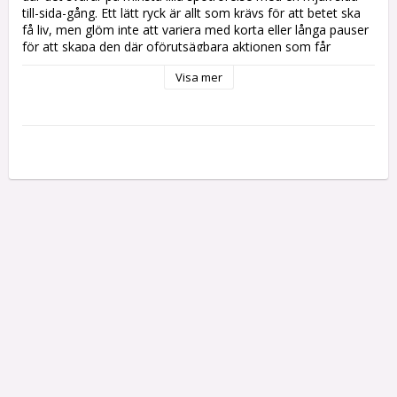
till-sida-gång. Ett lätt ryck är allt som krävs för att betet ska 
få liv, men glöm inte att variera med korta eller långa pauser 
för att skapa den där oförutsägbara aktionen som får 
rovfisken att hugga. Westin Jerk är så lättövad att du även 
Visa mer
kan fiska hem den enbart med rullen. Detta är ett oumbärligt 
bete i din arsenal för gädda och andra stora predatorer.

* Material: ABS-plast

* Blyfri

* Ultravassa krokar i kolstål

* Realistiska ögon

* Handmålade detaljerade färger

* Designad för att fiskas som jerkbait

* Kan fiskas med lätta ryck eller direkt med rullen

* Genomgående trådkonstruktion

* Simdjup: Sinking 1-3m