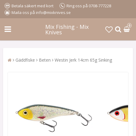
Betala säkert med kort
Ring oss på 0708-777228
Maila oss på info@mixknives.se
Mix Fishing - Mix
0
Knives
Gäddfiske
Beten
Westin Jerk 14cm 65g Sinking