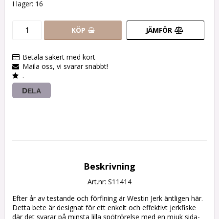
I lager: 16
KÖP
JÄMFÖR
Betala säkert med kort
Maila oss, vi svarar snabbt!
.
DELA
Beskrivning
Art.nr: S11414
Efter år av testande och förfining är Westin Jerk äntligen här. 
Detta bete är designat för ett enkelt och effektivt jerkfiske 
där det svarar på minsta lilla spötrörelse med en mjuk sida-