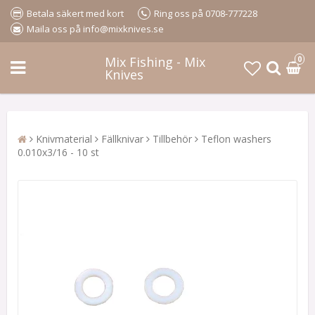
Betala säkert med kort
Ring oss på 0708-777228
Maila oss på info@mixknives.se
Mix Fishing - Mix
0
Knives
Knivmaterial
Fällknivar
Tillbehör
Teflon washers
0.010x3/16 - 10 st