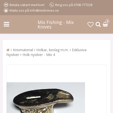
Betala säkert med kort
Ring oss på 0708-777228
Maila oss på info@mixknives.se
Mix Fishing - Mix
0
Knives
Knivmaterial
Holkar, beslag m.m.
Exklusiva
Nysilver
Holk nysilver - Mix 4