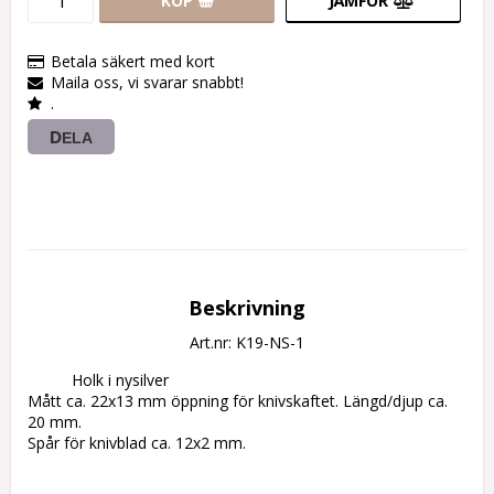
KÖP
JÄMFÖR
Betala säkert med kort
Maila oss, vi svarar snabbt!
.
DELA
Beskrivning
Art.nr: K19-NS-1
          Holk i nysilver

Mått ca. 22x13 mm öppning för knivskaftet. Längd/djup ca. 
20 mm.

Spår för knivblad ca. 12x2 mm.
