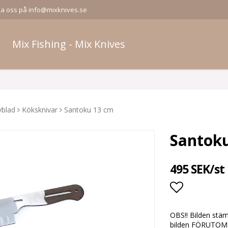
la oss på info@mixknives.se
Mix Fishing - Mix Knives
vblad
Köksknivar
Santoku 13 cm
Santok
495 SEK/st
Lägg till i
OBS!! Bilden stä
bilden FÖRUTOM d