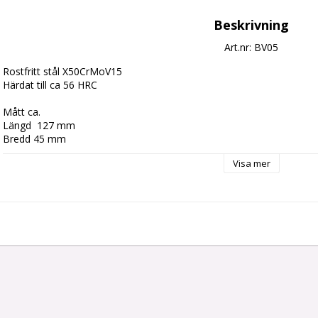
Beskrivning
Art.nr: BV05
Rostfritt stål X50CrMoV15

Härdat till ca 56 HRC

Mått ca.

Längd  127 mm

Bredd 45 mm

Total längd 245 mm

Visa mer
Tjocklek 2,0 mm

Hål  4 mm 