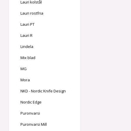
Lauri kolstål
Lauri rostfria
Lauri PT
Lauri R
Lindela
Mix blad
MG
Mora
NKD - Nordic Knife Design
Nordic Edge
Puronvarsi
Puronvarsi Mill