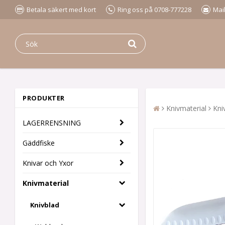
Betala säkert med kort
Ring oss på 0708-777228
Mai
PRODUKTER
Knivmaterial
Kni
LAGERRENSNING
Gäddfiske
Knivar och Yxor
Knivmaterial
Knivblad