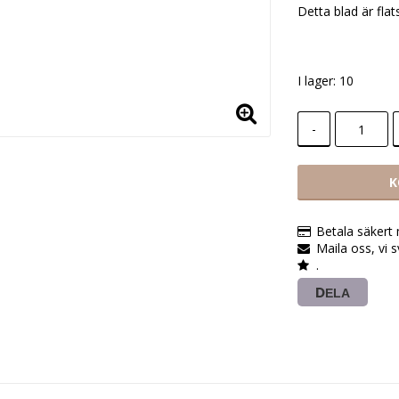
Detta blad är flat
I lager: 10
-
K
Betala säkert
Maila oss, vi 
.
DELA