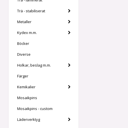
Trä - laminerat
Trä - stabiliserat
Metaller
Kydex m.m.
Böcker
Diverse
Holkar, beslag m.m.
Färger
Kemikalier
Mosaikpins
Mosaikpins - custom
Läderverktyg