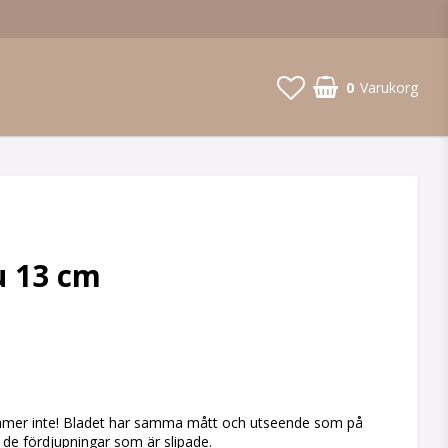
0
Varukorg
u 13 cm
 favoritlistan
mmer inte! Bladet har samma mått och utseende som på
e fördjupningar som är slipade.