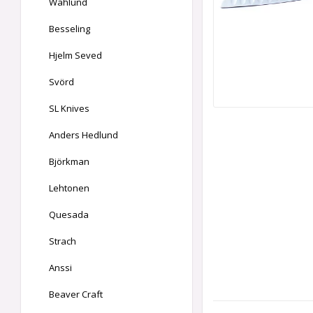
Wahlund
Besseling
Hjelm Seved
Svörd
SL Knives
Anders Hedlund
Björkman
Lehtonen
Quesada
Strach
Anssi
Beaver Craft