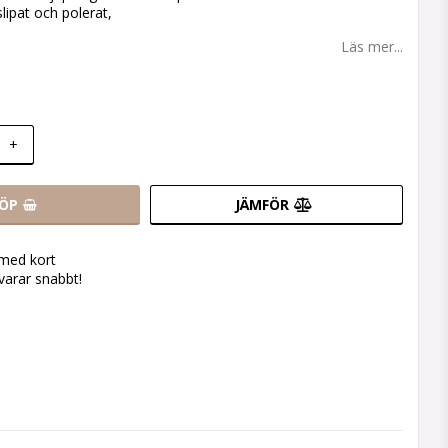
slipat och polerat,
Läs mer...
+
ÖP
JÄMFÖR
 med kort
svarar snabbt!