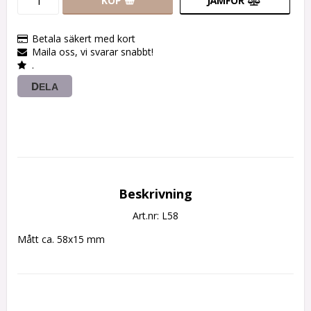
KÖP
JÄMFÖR
Betala säkert med kort
Maila oss, vi svarar snabbt!
.
DELA
Beskrivning
Art.nr: L58
Mått ca. 58x15 mm