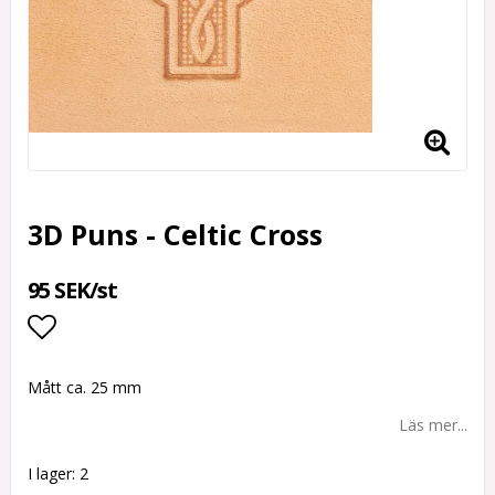
3D Puns - Celtic Cross
95 SEK/st
Lägg till i favoritlistan
Mått ca. 25 mm
Läs mer...
I lager: 2