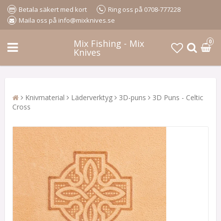
Betala säkert med kort
Ring oss på 0708-777228
Maila oss på info@mixknives.se
Mix Fishing - Mix
0
Knives
Knivmaterial
Läderverktyg
3D-puns
3D Puns - Celtic
Cross