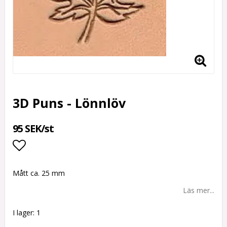
3D Puns - Lönnlöv
95 SEK/st
Lägg till i favoritlistan
Mått ca. 25 mm
Läs mer...
I lager: 1