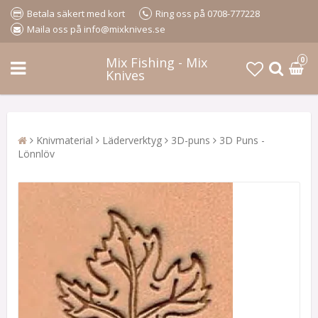
Betala säkert med kort
Ring oss på 0708-777228
Maila oss på info@mixknives.se
Mix Fishing - Mix
0
Knives
Knivmaterial
Läderverktyg
3D-puns
3D Puns -
Lönnlöv