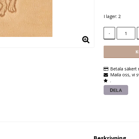
I lager: 2
-
K
Betala säkert
Maila oss, vi 
.
DELA
Beskrivning