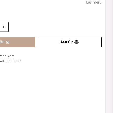
Läs mer...
+
ÖP
JÄMFÖR
 med kort
svarar snabbt!