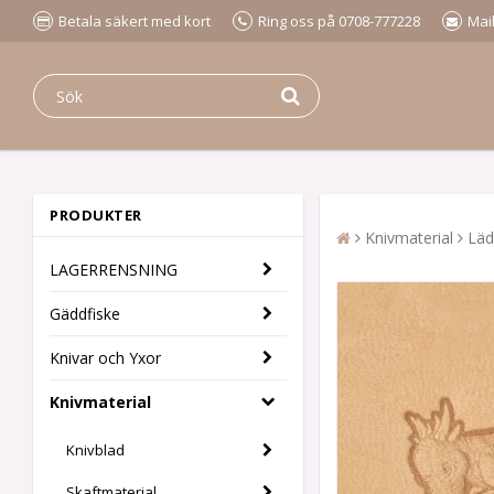
Betala säkert med kort
Ring oss på 0708-777228
Mai
PRODUKTER
Knivmaterial
Läd
LAGERRENSNING
Gäddfiske
Knivar och Yxor
Knivmaterial
Knivblad
Skaftmaterial