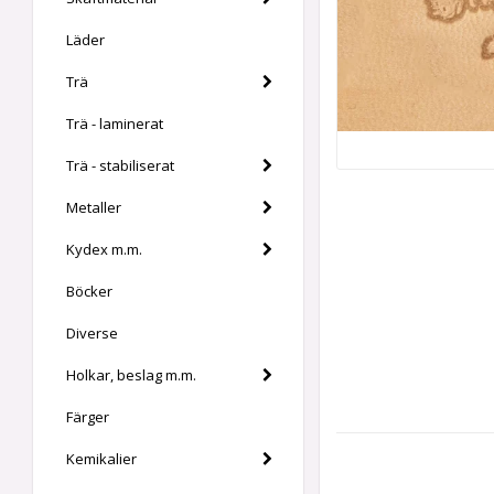
Läder
Trä
Trä - laminerat
Trä - stabiliserat
Metaller
Kydex m.m.
Böcker
Diverse
Holkar, beslag m.m.
Färger
Kemikalier