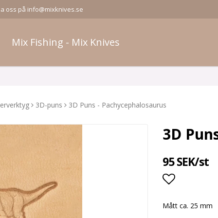
la oss på info@mixknives.se
Mix Fishing - Mix Knives
erverktyg
3D-puns
3D Puns - Pachycephalosaurus
3D Puns
95 SEK/st
Lägg till i
Mått ca. 25 mm