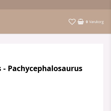
0
Varukorg
 - Pachycephalosaurus
 favoritlistan