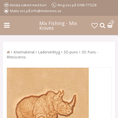
Betala säkert med kort
Ring oss på 0708-777228
Maila oss på info@mixknives.se
Mix Fishing - Mix
0
Knives
Knivmaterial
Läderverktyg
3D-puns
3D Puns -
Rhinoceros