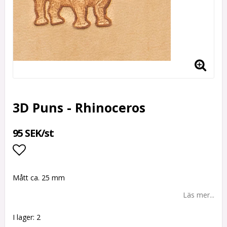
3D Puns - Rhinoceros
95 SEK/st
Lägg till i favoritlistan
Mått ca. 25 mm
Läs mer...
I lager: 2