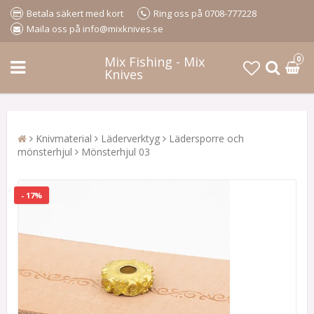
Betala säkert med kort
Ring oss på 0708-777228
Maila oss på info@mixknives.se
Mix Fishing - Mix
0
Knives
Knivmaterial
Läderverktyg
Lädersporre och
mönsterhjul
Mönsterhjul 03
- 17%