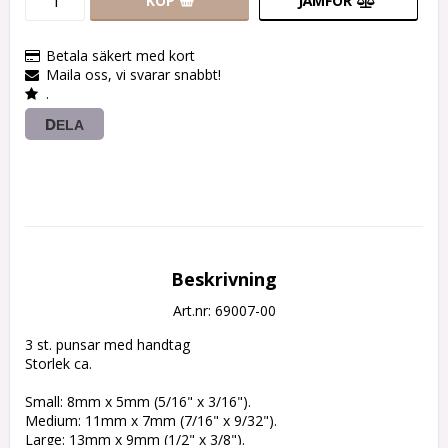
KÖP
JÄMFÖR
Betala säkert med kort
Maila oss, vi svarar snabbt!
.
DELA
Beskrivning
Art.nr: 69007-00
3 st. punsar med handtag

Storlek ca.

Small: 8mm x 5mm (5/16" x 3/16").

Medium: 11mm x 7mm (7/16" x 9/32").

Large: 13mm x 9mm (1/2" x 3/8").