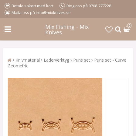
Betala säkert med kort
Ring oss på 0708-777228
Maila oss på info@mixknives.se
Mix Fishing - Mix
0
Knives
Knivmaterial
Läderverktyg
Puns set
Puns set - Curve
Geometric