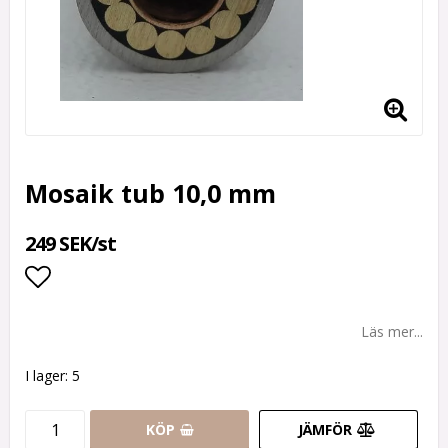
Mosaik tub 10,0 mm
249 SEK/st
Lägg till i favoritlistan
Läs mer...
I lager: 5
KÖP
JÄMFÖR