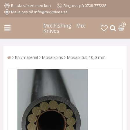
Betala säkert med kort
Ring oss på 0708-777228
Maila oss på info@mixknives.se
Mix Fishing - Mix
0
Knives
Knivmaterial
Mosaikpins
Mosaik tub 10,0 mm