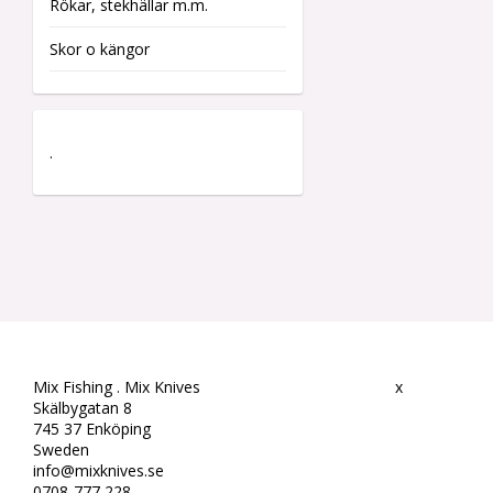
Rökar, stekhällar m.m.
Skor o kängor
.
Mix Fishing . Mix Knives
x
Skälbygatan 8
745 37 Enköping
Sweden
info@mixknives.se
0708-777 228