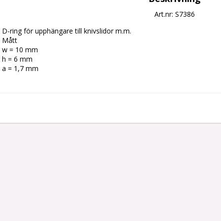
Art.nr: S7386
D-ring för upphängare till knivslidor m.m.

Mått

w = 10 mm

h = 6 mm

a = 1,7 mm