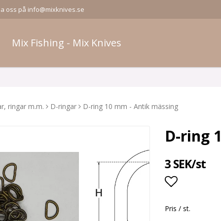
la oss på info@mixknives.se
Mix Fishing - Mix Knives
ar, ringar m.m.
D-ringar
D-ring 10 mm - Antik mässing
D-ring 
3 SEK/st
Lägg till i
Pris / st.