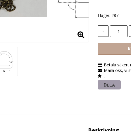
I lager: 287
-
K
Betala säkert
Maila oss, vi 
.
DELA
Beskrivning