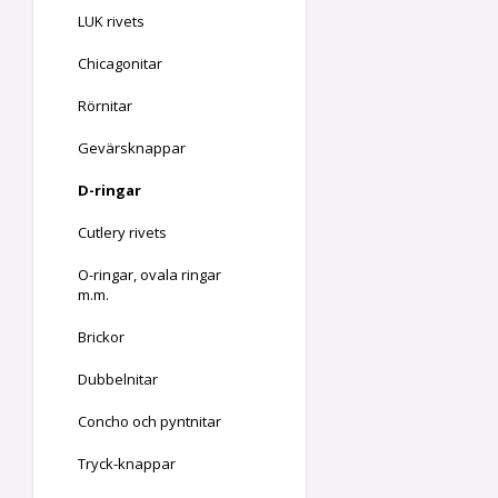
LUK rivets
Chicagonitar
Rörnitar
Gevärsknappar
D-ringar
Cutlery rivets
O-ringar, ovala ringar
m.m.
Brickor
Dubbelnitar
Concho och pyntnitar
Tryck-knappar