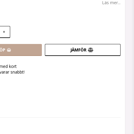
Läs mer...
+
ÖP
JÄMFÖR
 med kort
svarar snabbt!