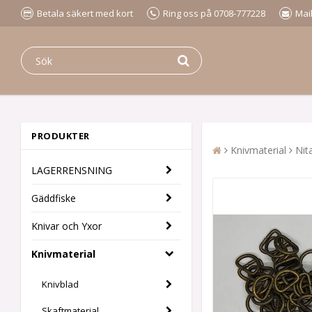
Betala säkert med kort
Ring oss på 0708-777228
Mai
PRODUKTER
Knivmaterial
Nit
LAGERRENSNING
Gäddfiske
Knivar och Yxor
Knivmaterial
Knivblad
Skaftmaterial