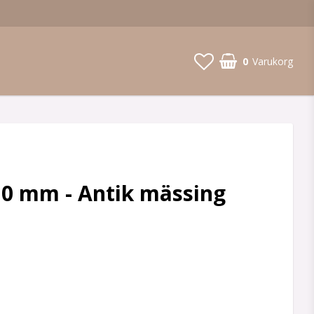
0
Varukorg
10 mm - Antik mässing
 favoritlistan