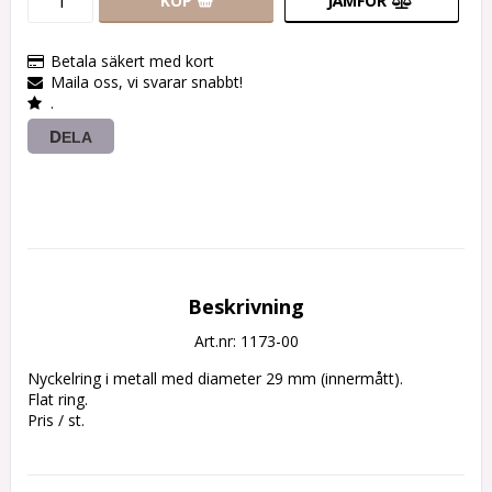
KÖP
JÄMFÖR
Betala säkert med kort
Maila oss, vi svarar snabbt!
.
DELA
Beskrivning
Art.nr: 1173-00
Nyckelring i metall med diameter 29 mm (innermått).

Flat ring.

Pris / st.