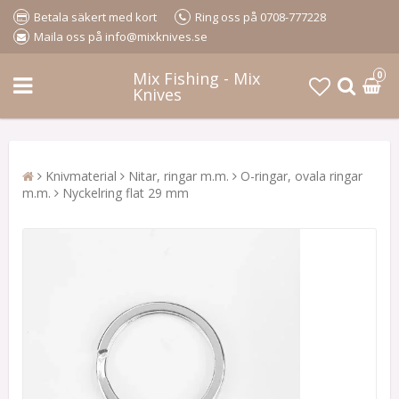
Betala säkert med kort
Ring oss på 0708-777228
Maila oss på info@mixknives.se
Mix Fishing - Mix
0
Knives
Knivmaterial
Nitar, ringar m.m.
O-ringar, ovala ringar
m.m.
Nyckelring flat 29 mm