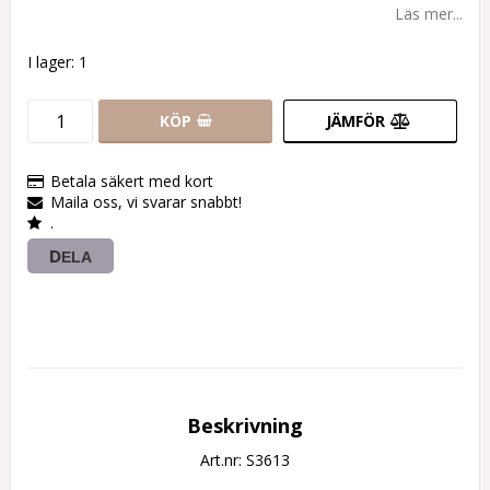
Läs mer...
I lager: 1
KÖP
JÄMFÖR
Betala säkert med kort
Maila oss, vi svarar snabbt!
.
DELA
Beskrivning
Art.nr: S3613