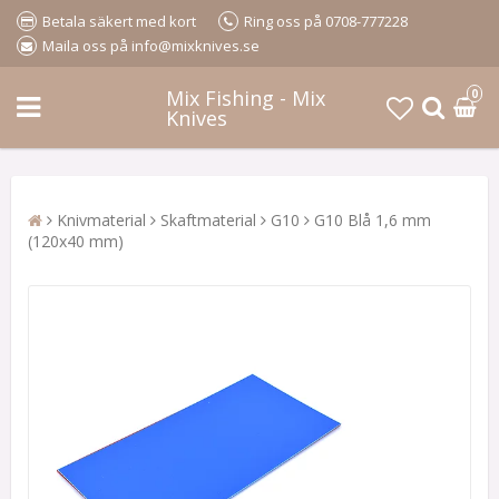
Betala säkert med kort
Ring oss på 0708-777228
Maila oss på info@mixknives.se
Mix Fishing - Mix
0
Knives
Knivmaterial
Skaftmaterial
G10
G10 Blå 1,6 mm
(120x40 mm)