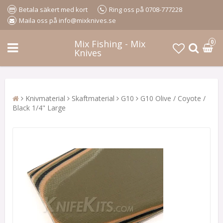
Betala säkert med kort
Ring oss på 0708-777228
Maila oss på info@mixknives.se
Mix Fishing - Mix
0
Knives
Knivmaterial
Skaftmaterial
G10
G10 Olive / Coyote /
Black 1/4" Large