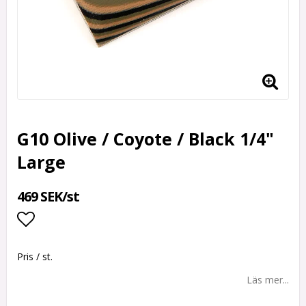
G10 Olive / Coyote / Black 1/4"
Large
469 SEK/st
Lägg till i favoritlistan
Pris / st.
Läs mer...