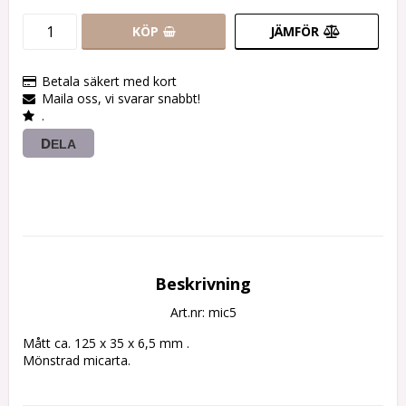
KÖP
JÄMFÖR
Betala säkert med kort
Maila oss, vi svarar snabbt!
.
DELA
Beskrivning
Art.nr: mic5
Mått ca. 125 x 35 x 6,5 mm .

Mönstrad micarta.