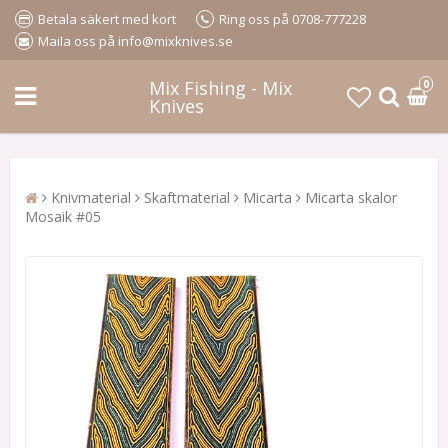
Betala säkert med kort
Ring oss på 0708-777228
Maila oss på info@mixknives.se
Mix Fishing - Mix
0
Knives
Knivmaterial
Skaftmaterial
Micarta
Micarta skalor
Mosaik #05