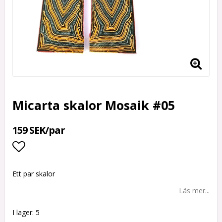
Micarta skalor Mosaik #05
159 SEK/par
Lägg till i favoritlistan
Ett par skalor
Läs mer...
I lager: 5