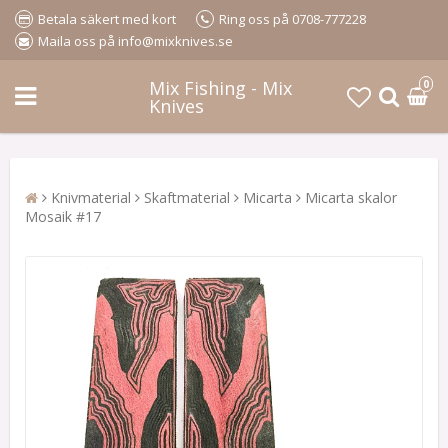
Betala säkert med kort
Ring oss på 0708-777228
Maila oss på info@mixknives.se
Mix Fishing - Mix
0
Knives
Knivmaterial
Skaftmaterial
Micarta
Micarta skalor
Mosaik #17