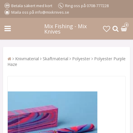
Betala säkert med kort
Ring oss på 0708-777228
Maila oss på info@mixknives.se
Mix Fishing - Mix
0
Knives
Knivmaterial
Skaftmaterial
Polyester
Polyester Purple
Haze