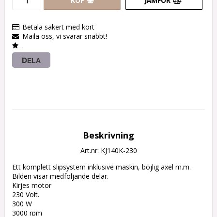
KÖP
JÄMFÖR
Betala säkert med kort
Maila oss, vi svarar snabbt!
.
DELA
Beskrivning
Art.nr: KJ140K-230
Ett komplett slipsystem inklusive maskin, böjlig axel m.m.

Bilden visar medföljande delar.

Kirjes motor

230 Volt.

300 W

3000 rpm
