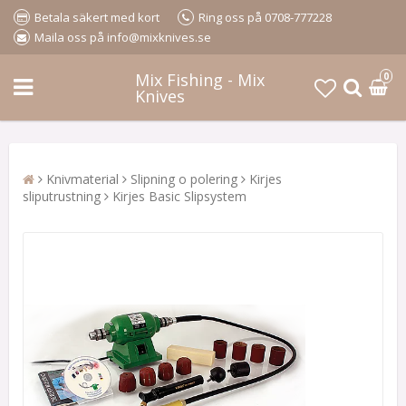
Betala säkert med kort
Ring oss på 0708-777228
Maila oss på info@mixknives.se
Mix Fishing - Mix
0
Knives
Knivmaterial
Slipning o polering
Kirjes
sliputrustning
Kirjes Basic Slipsystem