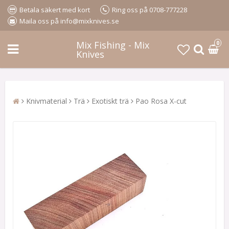
Betala säkert med kort
Ring oss på 0708-777228
Maila oss på info@mixknives.se
Mix Fishing - Mix
0
Knives
Knivmaterial
Trä
Exotiskt trä
Pao Rosa X-cut