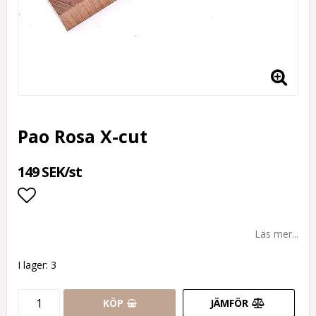
Pao Rosa X-cut
149 SEK/st
Lägg till i favoritlistan
Läs mer...
I lager: 3
KÖP
JÄMFÖR