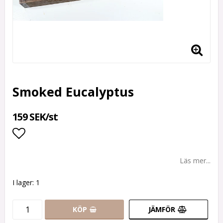
Smoked Eucalyptus
159 SEK/st
Lägg till i favoritlistan
Läs mer...
I lager: 1
KÖP
JÄMFÖR