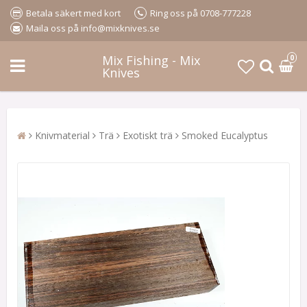
Betala säkert med kort
Ring oss på 0708-777228
Maila oss på info@mixknives.se
Mix Fishing - Mix
0
Knives
Knivmaterial
Trä
Exotiskt trä
Smoked Eucalyptus