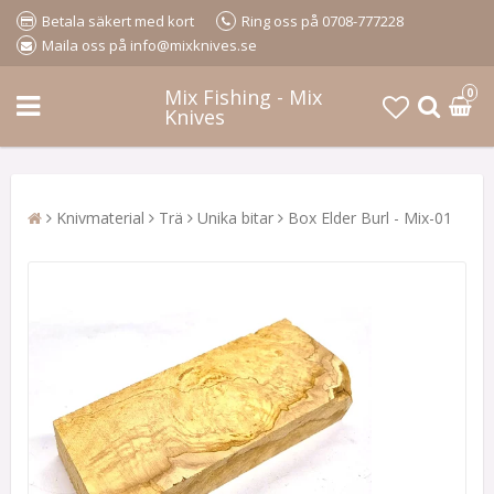
Betala säkert med kort
Ring oss på 0708-777228
Maila oss på info@mixknives.se
Mix Fishing - Mix
0
Knives
Knivmaterial
Trä
Unika bitar
Box Elder Burl - Mix-01