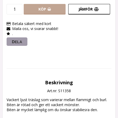
KÖP
JÄMFÖR
Betala säkert med kort
Maila oss, vi svarar snabbt!
.
DELA
Beskrivning
Art.nr: S11358
Vackert ljust träslag som varierar mellan flammigt och burl.

Biten är rötad och ger ett vackert mönster.

Biten är mycket lämplig om du önskar stabiliesra den.