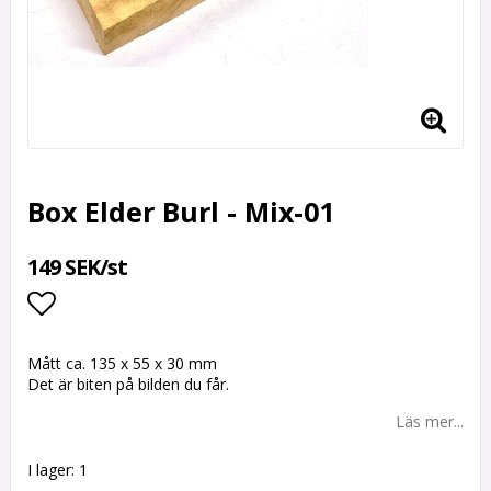
Box Elder Burl - Mix-01
149 SEK/st
Lägg till i favoritlistan
Mått ca. 135 x 55 x 30 mm
Det är biten på bilden du får.
Läs mer...
I lager: 1