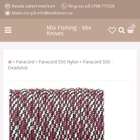
Betala säkert med kort
Ring oss på 0708-777228
Maila oss på info@mixknives.se
Mix Fishing - Mix
0
Knives
Paracord
Paracord 550 Nylon
Paracord 550 -
Deadshot