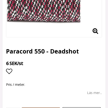
Paracord 550 - Deadshot
6 SEK/st
Lägg till i favoritlistan
Pris / meter.
Läs mer...