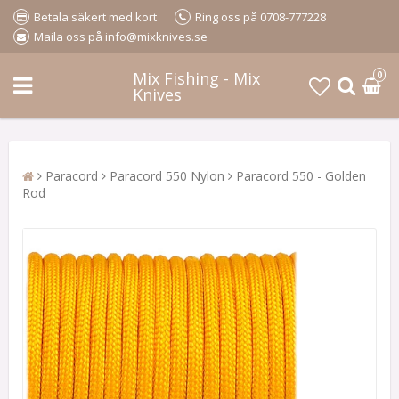
Betala säkert med kort
Ring oss på 0708-777228
Maila oss på info@mixknives.se
Mix Fishing - Mix
0
Knives
Paracord
Paracord 550 Nylon
Paracord 550 - Golden
Rod