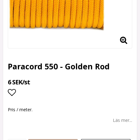
Paracord 550 - Golden Rod
6 SEK/st
Lägg till i favoritlistan
Pris / meter.
Läs mer...