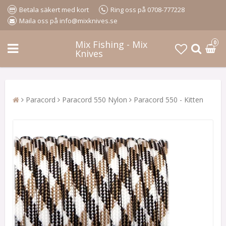
Betala säkert med kort
Ring oss på 0708-777228
Maila oss på info@mixknives.se
Mix Fishing - Mix
0
Knives
Paracord
Paracord 550 Nylon
Paracord 550 - Kitten