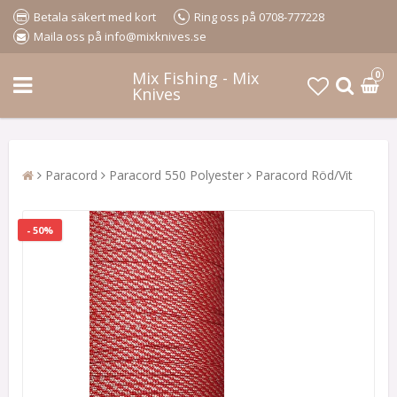
Betala säkert med kort
Ring oss på 0708-777228
Maila oss på info@mixknives.se
Mix Fishing - Mix
0
Knives
Paracord
Paracord 550 Polyester
Paracord Röd/Vit
- 50%