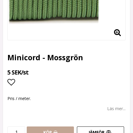
Minicord - Mossgrön
5 SEK/st
Lägg till i favoritlistan
Pris / meter.
Läs mer...
KÖP
JÄMFÖR