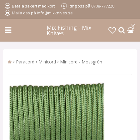
Betala säkert med kort
Ring oss på 0708-777228
Maila oss på info@mixknives.se
Mix Fishing - Mix
0
Knives
Paracord
Minicord
Minicord - Mossgrön