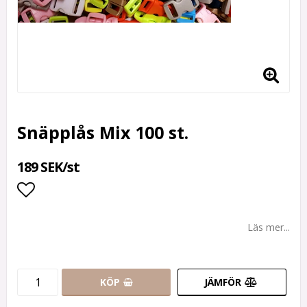
Snäpplås Mix 100 st.
189 SEK/st
Lägg till i favoritlistan
Läs mer...
KÖP
JÄMFÖR