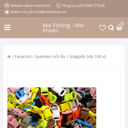
Betala säkert med kort
Ring oss på 0708-777228
Maila oss på info@mixknives.se
Mix Fishing - Mix
0
Knives
Paracord
Spännen och lås
Snäpplås Mix 100 st.