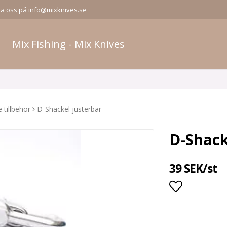
la oss på info@mixknives.se
Mix Fishing - Mix Knives
 tillbehör
D-Shackel justerbar
D-Shack
39 SEK/st
Lägg till i