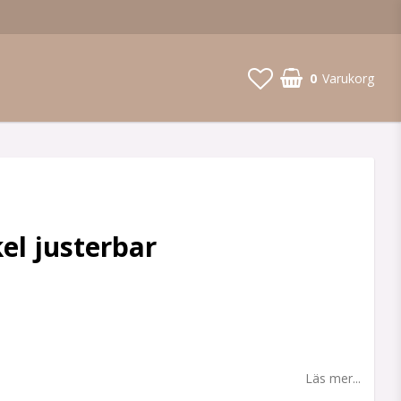
0
Varukorg
el justerbar
 favoritlistan
Läs mer...