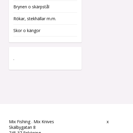
Brynen o skärpstål
Rökar, stekhällar m.m.
Skor o kängor
.
Mix Fishing . Mix Knives
x
Skälbygatan 8
745 37 Enköping