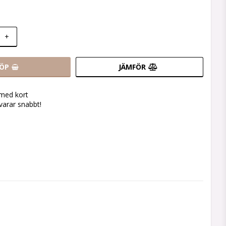
+
ÖP
JÄMFÖR
 med kort
svarar snabbt!