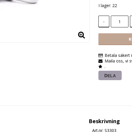
I lager: 22
-
K
Betala säkert
Maila oss, vi 
.
DELA
Beskrivning
Art.nr: S3303