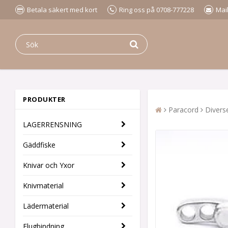
Betala säkert med kort
Ring oss på 0708-777228
Mai
PRODUKTER
Paracord
Diverse
LAGERRENSNING
Gäddfiske
Knivar och Yxor
Knivmaterial
Lädermaterial
Flugbindning