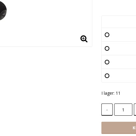
Lägg till i
I lager: 11
-
K