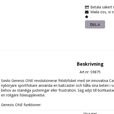
Betala säkert
Maila oss, vi 
.
DELA
Beskrivning
Art.nr: S9875
Svivlo Genesis ONE revolutionerar fritidsfisket med sin innovativa C
nybörjare sportfiskare använda en baitcaster och hålla sina beten i v
behov av ständiga justeringar eller frustration. Säg adjö till bortkastade
en roligare fiskeupplevelse.

Genesis ONE funktioner:

CastGuard 1.0 för smartare fiske

Visa mer