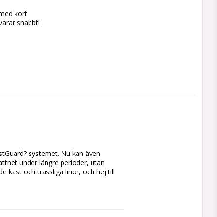
 med kort
svarar snabbt!
astGuard? systemet. Nu kan även 
attnet under längre perioder, utan 
 kast och trassliga linor, och hej till 