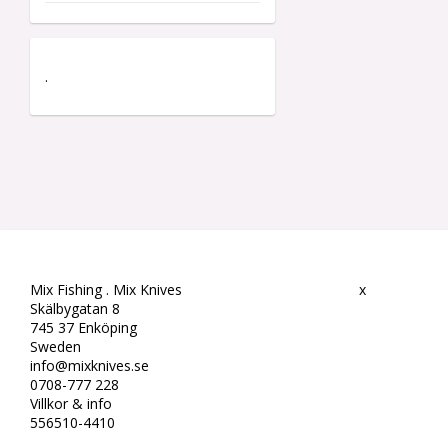
.
Mix Fishing . Mix Knives
x
Skälbygatan 8
745 37 Enköping
Sweden
info@mixknives.se
0708-777 228
Villkor & info
556510-4410