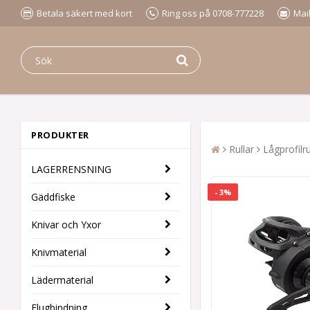
Betala säkert med kort
Ring oss på 0708-777228
Mai
PRODUKTER
Rullar
Lågprofilru
LAGERRENSNING
- 3%
Gäddfiske
Knivar och Yxor
Knivmaterial
Lädermaterial
Flugbindning