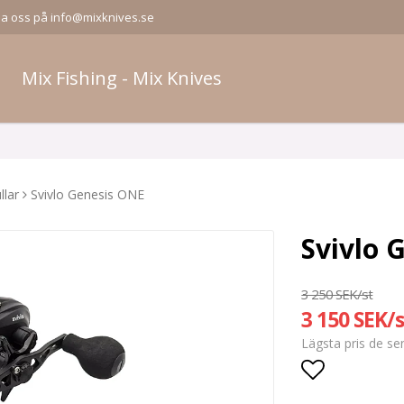
la oss på info@mixknives.se
Mix Fishing - Mix Knives
llar
Svivlo Genesis ONE
Svivlo 
3 250 SEK/st
3 150 SEK/s
Lägsta pris de s