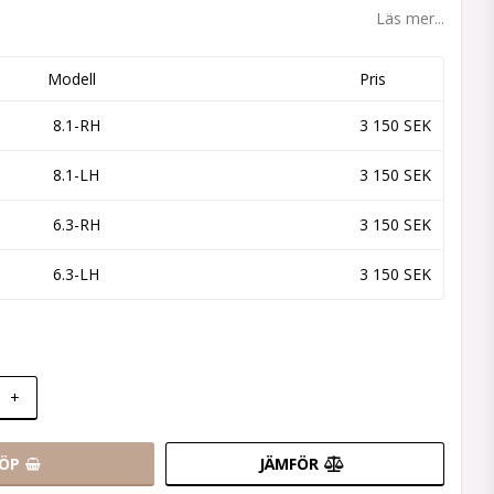
 favoritlistan
Läs mer...
Modell
Pris
8.1-RH
3 150 SEK
8.1-LH
3 150 SEK
6.3-RH
3 150 SEK
6.3-LH
3 150 SEK
+
ÖP
JÄMFÖR