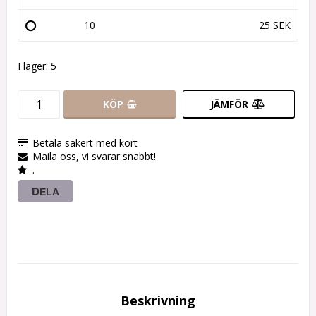
10
25 SEK
I lager: 5
KÖP
JÄMFÖR
Betala säkert med kort
Maila oss, vi svarar snabbt!
.
DELA
Beskrivning