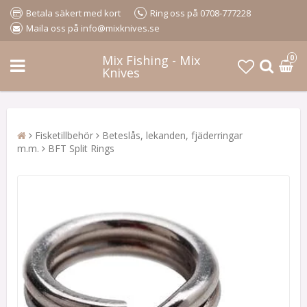
Betala säkert med kort
Ring oss på 0708-777228
Maila oss på info@mixknives.se
Mix Fishing - Mix
0
Knives
Fisketillbehör
Beteslås, lekanden, fjäderringar
m.m.
BFT Split Rings