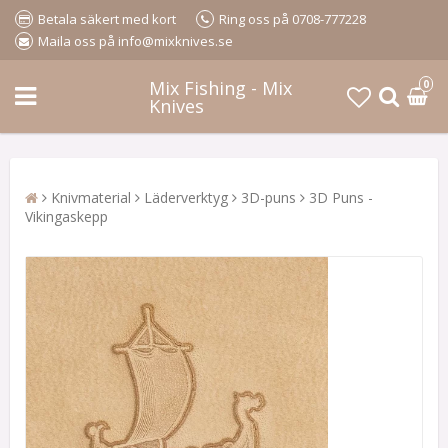
Betala säkert med kort
Ring oss på 0708-777228
Maila oss på info@mixknives.se
Mix Fishing - Mix
0
Knives
Knivmaterial
Läderverktyg
3D-puns
3D Puns -
Vikingaskepp