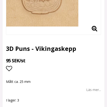
3D Puns - Vikingaskepp
95 SEK/st
Lägg till i favoritlistan
Mått ca. 25 mm
Läs mer...
I lager: 3